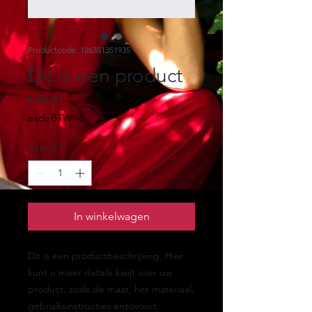
Productcode: 126351351935
Dit is een product
Prijs
€ 45,00
excl. BTW
Aantal
*
In winkelwagen
Dit is een productbeschrijving. Hier 
kunt u meer details kwijt over uw 
product, zoals de maat, het materiaal, 
gebruiksinstructies enzovoort.